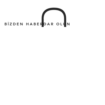
BİZDEN HABERDAR OLUN
Abone Ol
General Asım Gündüz Cadde.
Hasan Beşer
İş Mrk. No: 35 /13
Kadıköy-İstanbul
info@kadikoymutfak.com
T:
216-405 1752
M:
533-680 8100
© 2019 by kadikoymutfak.com