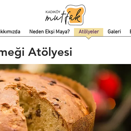
kkımızda
Neden Ekşi Maya?
Atölyeler
Galeri
meği Atölyesi