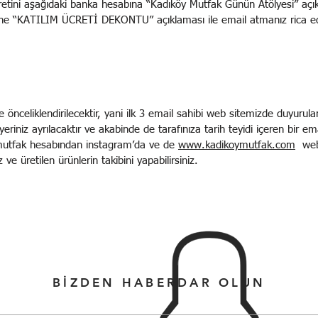
cretini aşağıdaki banka hesabına “Kadıköy Mutfak Günün Atölyesi” açıkl
ne “KATILIM ÜCRETİ DEKONTU” açıklaması ile email atmanız rica edi
e önceliklendirilecektir, yani ilk 3 email sahibi web sitemizde duyurulan
yeriniz ayrılacaktır ve akabinde de tarafınıza tarih teyidi içeren bir emai
ymutfak hesabından instagram’da ve de
www.kadikoymutfak.com
web 
ve üretilen ürünlerin takibini yapabilirsiniz.
BİZDEN HABERDAR OLUN