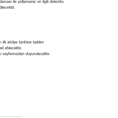
aması ile yollamanız ve ilgili dekontu
lecektir.
 ilk atölye tarihine katılım
l atılacaktır.
sayfamızdan duyurulacaktır.