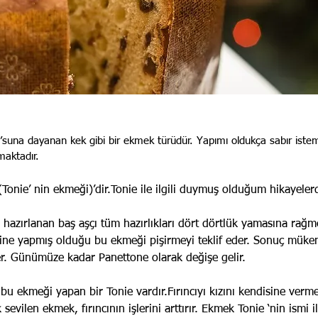
’suna dayanan kek gibi bir ekmek türüdür. Yapımı oldukça sabır istemek
maktadır.
Tonie’ nin ekmeği)’dir.Tonie ile ilgili duymuş olduğum hikayelerd
hazırlanan baş aşçı tüm hazırlıkları dört dörtlük yamasına rağme
dine yapmış olduğu bu ekmeği pişirmeyi teklif eder. Sonuç mükem
der. Günümüze kadar Panettone olarak değişe gelir.
n bu ekmeği yapan bir Tonie vardır.Fırıncıyı kızını kendisine verm
vilen ekmek, fırıncının işlerini arttırır. Ekmek Tonie ‘nin ismi ile