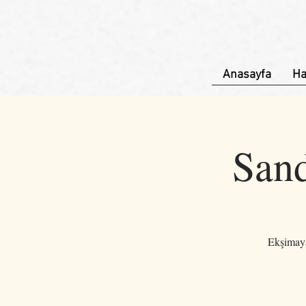
Anasayfa
Ha
Sand
Ekşimaya