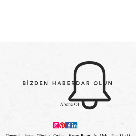
BİZDEN HABERDAR OLUN
Abone Ol
General Asım Gündüz Cadde.
Hasan Beşer İş Mrk. No: 35 /13