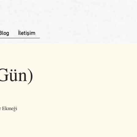
Blog
İletişim
 Gün)
er Ekmeği