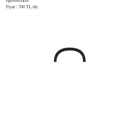
öğretilecektir.
Fiyat : 700 TL dir.
BİZDEN HABERDAR OLUN
Abone Ol