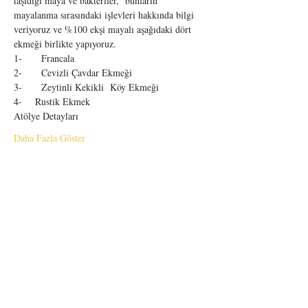
taşıdığı maya ve bakteriler,  bunların 
mayalanma sırasındaki işlevleri hakkında bilgi 
veriyoruz ve %100 ekşi mayalı aşağıdaki dört 
ekmeği birlikte yapıyoruz.
1-	Francala
2-	Cevizli Çavdar Ekmeği
3-	Zeytinli Kekikli  Köy Ekmeği
4-    Rustik Ekmek
Atölye Detayları
Daha Fazla Göster
BİZDEN HABERDAR OLUN