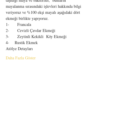
taşıdığı maya ve bakteriler,  bunların 
mayalanma sırasındaki işlevleri hakkında bilgi 
veriyoruz ve %100 ekşi mayalı aşağıdaki dört 
ekmeği birlikte yapıyoruz.
1-	Francala
2-	Cevizli Çavdar Ekmeği
3-	Zeytinli Kekikli  Köy Ekmeği
4-    Rustik Ekmek
Atölye Detayları
Daha Fazla Göster
BİZDEN HABERDAR OLUN