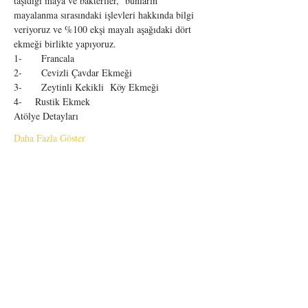
taşıdığı maya ve bakteriler,  bunların 
mayalanma sırasındaki işlevleri hakkında bilgi 
veriyoruz ve %100 ekşi mayalı aşağıdaki dört 
ekmeği birlikte yapıyoruz.
1-	Francala
2-	Cevizli Çavdar Ekmeği
3-	Zeytinli Kekikli  Köy Ekmeği
4-    Rustik Ekmek
Atölye Detayları
Daha Fazla Göster
BİZDEN HABERDAR OLUN