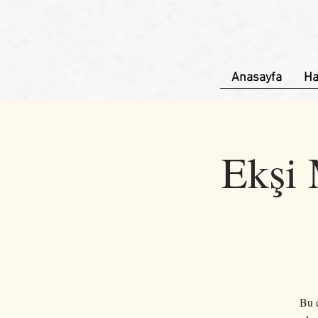
Anasayfa
Ha
Ekşi 
Bu e