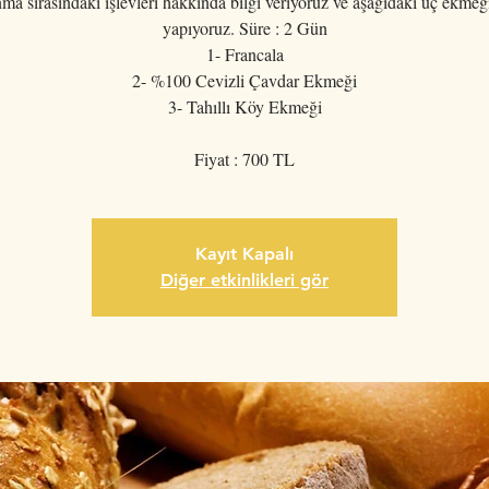
a sırasındaki işlevleri hakkında bilgi veriyoruz ve aşağıdaki üç ekmeği
yapıyoruz. Süre : 2 Gün
1- Francala
2- %100 Cevizli Çavdar Ekmeği
3- Tahıllı Köy Ekmeği
Fiyat : 700 TL
Kayıt Kapalı
Diğer etkinlikleri gör