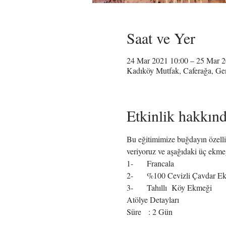
Saat ve Yer
24 Mar 2021 10:00 – 25 Mar 2
Kadıköy Mutfak, Caferağa, Ge
Etkinlik hakkın
Bu eğitimimize buğdayın özellikl
veriyoruz ve aşağıdaki üç ekmeğ
1-	Francala
2-	%100 Cevizli Çavdar E
3-	Tahıllı  Köy Ekmeği
Atölye Detayları
Süre   : 2 Gün