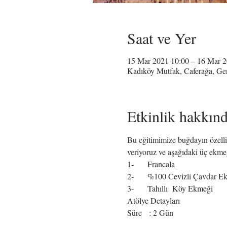
Saat ve Yer
15 Mar 2021 10:00 – 16 Mar 2
Kadıköy Mutfak, Caferağa, Ge
Etkinlik hakkın
Bu eğitimimize buğdayın özellikl
veriyoruz ve aşağıdaki üç ekmeğ
1-	Francala
2-	%100 Cevizli Çavdar E
3-	Tahıllı  Köy Ekmeği
Atölye Detayları
Süre   : 2 Gün