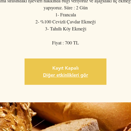
a sırasındaki işlevleri hakkında bilgi veriyoruz ve aşağıdaki üç ekmeği
yapıyoruz. Süre : 2 Gün
1- Francala
2- %100 Cevizli Çavdar Ekmeği
3- Tahıllı Köy Ekmeği
Fiyat : 700 TL
Kayıt Kapalı
Diğer etkinlikleri gör