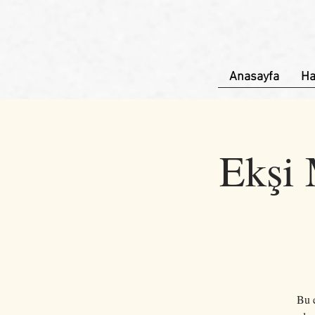
Anasayfa
Ha
Ekşi 
Bu e