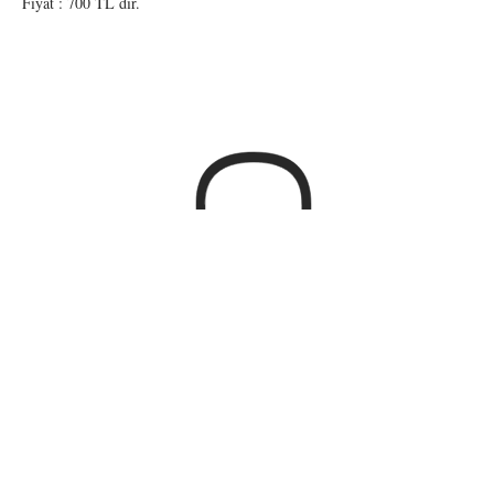
Fiyat : 700 TL dir.
BİZDEN HABERDAR OLUN
Abone Ol
General Asım Gündüz Cadde.
Hasan Beşer